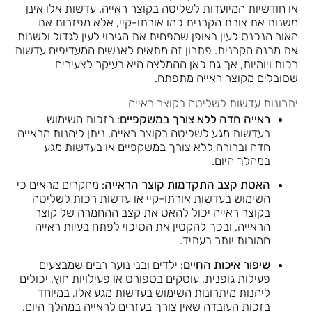
או חודשיות המיועדות לשליטה בקוצר ראייה. עדשות אלו אינן
משנות את צורת הקרנית כמו אורתו-קיי, אלא מפזרות את
האור הנכנס לעין באופן שמפחית את הגירוי לעין לגדול ולשנות
את מבנה הקרנית. פתרון זה מתאים לאנשים המעדיפים עדשות
רכות ויומיות, אך גם כאן ההמלצה היא בעיקר לצעירים
שסובלים מקוצר ראייה מתפתח.
יתרונות עדשות לשליטה בקוצר ראייה
ראייה חדה ללא צורך במשקפיים
: בזכות השימוש
בעדשות מגע לשליטה בקוצר ראייה, ניתן ליהנות מראייה
חדה וברורה ללא צורך במשקפיים או בעדשות מגע
במהלך היום.
האטת קצב התקדמות קוצר הראייה
: מחקרים מראים כי
השימוש בעדשות אורתו-קיי או עדשות רכות לשליטה
בקוצר ראייה יכול להאט את קצב ההחמרה של קוצר
הראייה, ובכך להקטין את הסיכוי לפתח בעיות ראייה
חמורות יותר בעתיד.
שיפור איכות החיים
: ילדים ובני נוער רבים שמבצעים
פעילות גופנית, עוסקים בספורט או פעילויות חוץ, יכולים
ליהנות מיתרונות השימוש בעדשות מגע אלו, במיוחד
בזכות העובדה שאין צורך בעזרים לראייה במהלך היום.