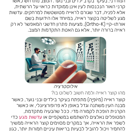
המודרני, בעיקר בקרב ילדים ובני נוער. המצב מתרחש כאשר
קרני האור הנכנסות לעין אינן ממוקדות כראוי על הרשתית,
אלא לפניה, דבר שגורם לראייה מטושטשת למרחקים. עדשות
מגע לשליטה בקוצר ראייה, במיוחד אלו הידועות בשם
אורתו-קיי (Ortho-K), מציעות פתרון חדשני המאפשר לא רק
ראייה ברורה יותר, אלא גם האטת התקדמות המצב.
אילוסטרציה
מהו קוצר ראייה ולמה חשוב לשלוט בו?
קוצר ראייה (מיוֹפִּיָה) מתפתח בעיקר בילדים ובני נוער, כאשר
מבנה העין משתנה וגדל באופן לא פרופורציונלי, או כאשר
הקרנית הופכת לקמורה מדי. ככל שהבעיה מתקדמת,
המטופלים נאלצים להשתמש במשקפיים או
עדשות מגע
כדי
לשפר את הראייה, אך במקרים מסוימים קוצר הראייה ממשיך
להחמיר ויכול להוביל לבעיות בריאות עיניים חמורות יותר, כגון