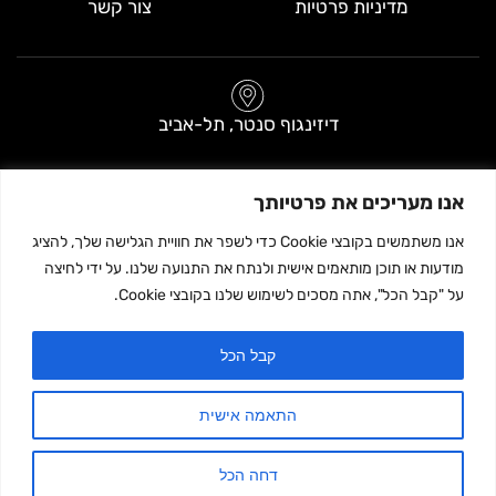
מדיניות פרטיות
צור קשר
דיזינגוף סנטר, תל-אביב
בניין A, קומת כניסה (ליד שער 3)
אנו מעריכים את פרטיותך
שעות פתיחה
אנו משתמשים בקובצי Cookie כדי לשפר את חוויית הגלישה שלך, להציג
מודעות או תוכן מותאמים אישית ולנתח את התנועה שלנו. על ידי לחיצה
על "קבל הכל", אתה מסכים לשימוש שלנו בקובצי Cookie.
ו וערבי חג 09:30-14:00
קבל הכל
צור
התאמה אישית
03-
קשר
info@werubel.co.il
6337000
דחה הכל