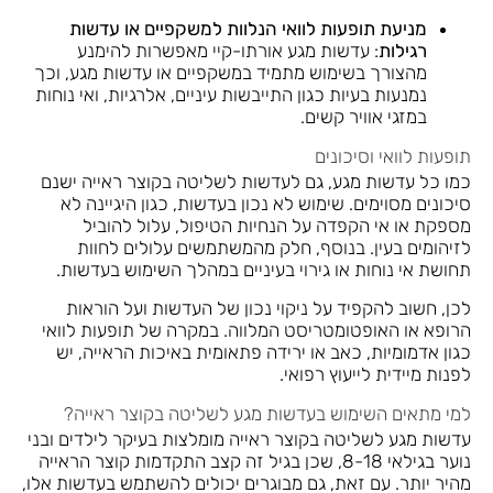
מניעת תופעות לוואי הנלוות למשקפיים או עדשות
רגילות
: עדשות מגע אורתו-קיי מאפשרות להימנע
מהצורך בשימוש מתמיד במשקפיים או עדשות מגע, וכך
נמנעות בעיות כגון התייבשות עיניים, אלרגיות, ואי נוחות
במזגי אוויר קשים.
תופעות לוואי וסיכונים
כמו כל עדשות מגע, גם לעדשות לשליטה בקוצר ראייה ישנם
סיכונים מסוימים. שימוש לא נכון בעדשות, כגון היגיינה לא
מספקת או אי הקפדה על הנחיות הטיפול, עלול להוביל
לזיהומים בעין. בנוסף, חלק מהמשתמשים עלולים לחוות
תחושת אי נוחות או גירוי בעיניים במהלך השימוש בעדשות.
לכן, חשוב להקפיד על ניקוי נכון של העדשות ועל הוראות
הרופא או האופטומטריסט המלווה. במקרה של תופעות לוואי
כגון אדמומיות, כאב או ירידה פתאומית באיכות הראייה, יש
לפנות מיידית לייעוץ רפואי.
למי מתאים השימוש בעדשות מגע לשליטה בקוצר ראייה?
עדשות מגע לשליטה בקוצר ראייה מומלצות בעיקר לילדים ובני
נוער בגילאי 8-18, שכן בגיל זה קצב התקדמות קוצר הראייה
מהיר יותר. עם זאת, גם מבוגרים יכולים להשתמש בעדשות אלו,