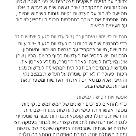
צלולה עם מניעת משקעים מצטברים על פני השטח שלהן.
הטכנולוגיה המתקדמת שבה נעשה שימוש בעדשות אלו
מסייעת לשמור על העדשות נקיות ונוחות לשימוש יומיומי,
מה שמפחית את הצורך בהחלפות תכופות ומסייע לשמור
על העיניים בריאות.
הנחיות לשימוש ואחסון נכון של עדשות מגע לשימוש חוזר
כדי להבטיח שימוש בטוח ונוח בעדשות מגע דו-שבועיות
וחודשיות, חשוב להקפיד על הנחיות השימוש והאחסון
הנכונות. יש להסיר את העדשות בסוף כל יום, מכיוון שהן
אינן מיועדות לשינה. לאחר ההסרה, מומלץ לאחסן את
העדשות בתמיסה רב תכליתית המתאימה לעדשות מגע
רכות. פעולה זו לא רק שומרת על העדשות במצב נקי
והיגייני, אלא גם מאריכה את חיי העדשות ומשפרת את
הנוחות בשימוש הבא.
אפשרויות רכישה גמישות
כדי להתאים לצרכים השונים של המשתמשים, קיימות
מספר אפשרויות רכישה של עדשות מגע דו-שבועיות
וחודשיות. ניתן לרכוש קופסאות בודדות עבור מי שמעדיף
לנסות את העדשות לתקופה קצרה, או לבחור בעסקה חצי
שנתית או שנתית שמבטיחה אספקה שוטפת של עדשות
ומחיר משתלם יותר. בחירת האפשרות המתאימה תלויה